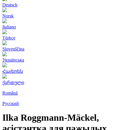
Deutsch
Norsk
Italiano
Türkçe
Slovenščina
Українська
Հայերեն
ქართული
Română
Русский
Ilka Roggmann-Mäckel,
асістэнтка для пажылых