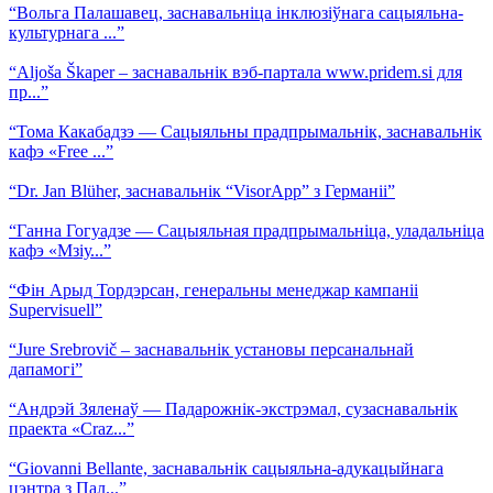
“Вольга Палашавец, заснавальніца інклюзіўнага сацыяльна-
культурнага ...”
“Aljoša Škaper – заснавальнік вэб-партала www.pridem.si для
пр...”
“Тома Какабадзэ — Сацыяльны прадпрымальнік, заснавальнік
кафэ «Free ...”
“Dr. Jan Blüher, заснавальнік “VisorApp” з Германіі”
“Ганна Гогуадзе — Сацыяльная прадпрымальніца, уладальніца
кафэ «Мзіу...”
“Фін Арыд Тордэрсан, генеральны менеджар кампаніі
Supervisuell”
“Jure Srebrovič – заснавальнік установы персанальнай
дапамогі”
“Андрэй Зяленаў — Падарожнік-экстрэмал, сузаснавальнік
праекта «Craz...”
“Giovanni Bellante, заснавальнік сацыяльна-адукацыйнага
цэнтра з Пал...”