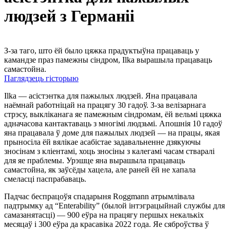
людзей з Германіі
З-за таго, што ёй было цяжка прадуктыўна працаваць у
камандзе праз памежны сіндром, Ilka вырашыла працаваць
самастойна.
Паглядзець гісторыю
Ilka — асістэнтка для пажылых людзей. Яна працавала
наёмнай работніцай на працягу 30 гадоў. З-за велізарнага
стрэсу, выкліканага яе памежным сіндромам, ёй вельмі цяжка
адначасова кантактаваць з многімі людзьмі. Апошнія 10 гадоў
яна працавала ў доме для пажылых людзей — на працы, якая
прыносіла ёй вялікае асабістае задавальненне дзякуючы
зносінам з кліентамі, хоць зносіны з калегамі часам стваралі
для яе праблемы. Урэшце яна вырашыла працаваць
самастойна, як заўсёды хацела, але раней ёй не хапала
смеласці паспрабаваць.
Падчас беспрацоўя спадарыня Roggmann атрымлівала
падтрымку ад “Enterability” (былой інтэграцыйнай службы для
самазанятасці) — 900 еўра на працягу першых некалькіх
месяцаў і 300 еўра да красавіка 2022 года. Яе сяброўства ў