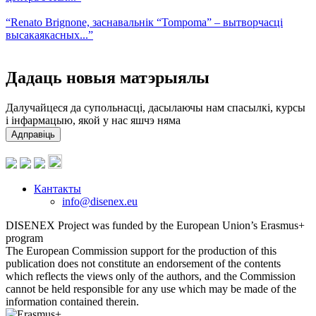
“Renato Brignone, заснавальнік “Tompoma” – вытворчасці
высакаякасных...”
Дадаць новыя матэрыялы
Далучайцеся да супольнасці, дасылаючы нам спасылкі, курсы
і інфармацыю, якой у нас яшчэ няма
Адправіць
Кантакты
info@disenex.eu
DISENEX Project was funded by the European Union’s Erasmus+
program
The European Commission support for the production of this
publication does not constitute an endorsement of the contents
which reflects the views only of the authors, and the Commission
cannot be held responsible for any use which may be made of the
information contained therein.