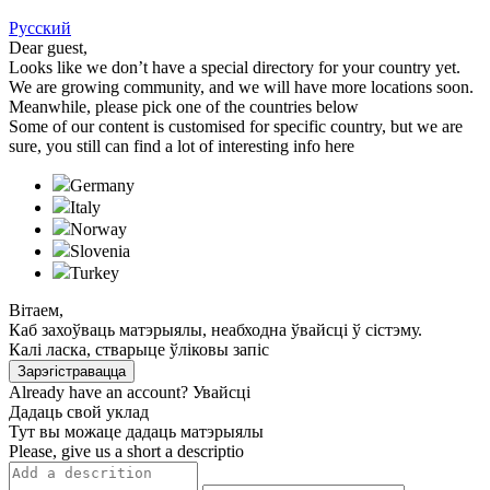
Русский
Dear guest,
Looks like we don’t have a special directory for your country yet.
We are growing community, and we will have more locations soon.
Meanwhile, please pick one of the countries below
Some of our content is customised for specific country, but we are
sure, you still can find a lot of interesting info here
Germany
Italy
Norway
Slovenia
Turkeу
Вітаем,
Каб захоўваць матэрыялы, неабходна ўвайсці ў сістэму.
Калі ласка, стварыце ўліковы запіс
Зарэгістравацца
Already have an account?
Увайсці
Дадаць свой уклад
Тут вы можаце дадаць матэрыялы
Please, give us a short a descriptio