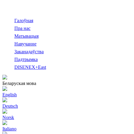
Галоўная
Пра нас
Матывацыя
Навучанне
Заканадаўства
Падтрымка
DISENEX+East
Беларуская мова
English
Deutsch
Norsk
Italiano