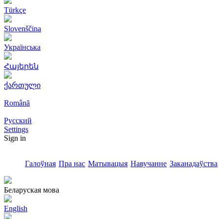
Türkçe
Slovenščina
Українська
Հայերեն
ქართული
Română
Русский
Settings
Sign in
Галоўная
Пра нас
Матывацыя
Навучанне
Заканадаўства
Беларуская мова
English