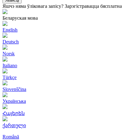
Увайсці
Яшчэ няма ўліковага запісу?
Зарэгістравацца бясплатна
Беларуская мова
English
Deutsch
Norsk
Italiano
Türkçe
Slovenščina
Українська
Հայերեն
ქართული
Română