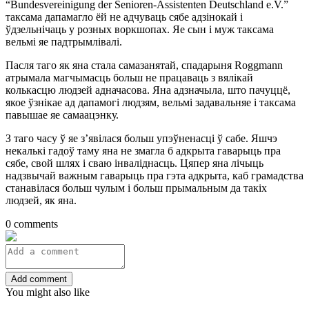
“Bundesvereinigung der Senioren-Assistenten Deutschland e.V.”
таксама дапамагло ёй не адчуваць сябе адзінокай і
ўдзельнічаць у розных воркшопах. Яе сын і муж таксама
вельмі яе падтрымлівалі.
Пасля таго як яна стала самазанятай, спадарыня Roggmann
атрымала магчымасць больш не працаваць з вялікай
колькасцю людзей адначасова. Яна адзначыла, што пачуццё,
якое ўзнікае ад дапамогі людзям, вельмі задавальняе і таксама
павышае яе самаацэнку.
З таго часу ў яе з’явілася больш упэўненасці ў сабе. Яшчэ
некалькі гадоў таму яна не змагла б адкрыта гаварыць пра
сябе, свой шлях і сваю інваліднасць. Цяпер яна лічыць
надзвычай важным гаварыць пра гэта адкрыта, каб грамадства
станавілася больш чулым і больш прымальным да такіх
людзей, як яна.
0 comments
Add comment
You might also like