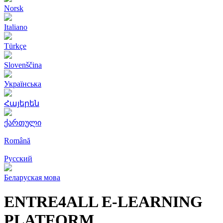
Norsk
Italiano
Türkçe
Slovenščina
Українська
Հայերեն
ქართული
Română
Русский
Беларуская мова
ENTRE4ALL E-LEARNING
PLATFORM