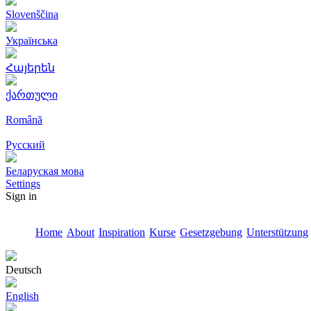
Slovenščina
Українська
Հայերեն
ქართული
Română
Русский
Беларуская мова
Settings
Sign in
Home
About
Inspiration
Kurse
Gesetzgebung
Unterstützung
Deutsch
English