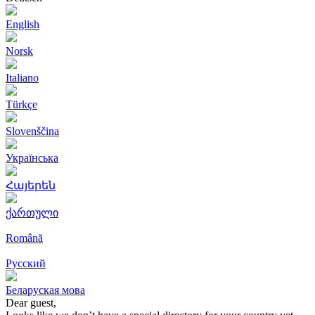
English
Norsk
Italiano
Türkçe
Slovenščina
Українська
Հայերեն
ქართული
Română
Русский
Беларуская мова
Dear guest,