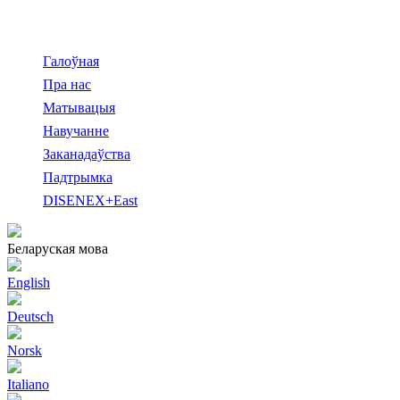
Галоўная
Пра нас
Матывацыя
Навучанне
Заканадаўства
Падтрымка
DISENEX+East
Беларуская мова
English
Deutsch
Norsk
Italiano