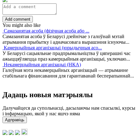
Add comment
You might also like
Самазанятая асоба (фізічная асоба або ...
Самазанятая асоба ў Беларусі дзейнічае з галоўнай мэтай
атрымання прыбытку і адначасовага вырашэння існуючы...
Камерцыйныя арганізацыі (юрыдычныя асо...
У Беларусі сацыяльнае прадпрымальніцтва ў цяперашні час
ажыццяўляецца праз камерцыйныя арганізацыі, уключаю...
Некамерцыйныя арганізацыі (НКА)
Галоўная мэта некамерцыйных арганізацый — атрыманне
стабільнага фінансавання для гарантаванай бесперапыннай...
Дадаць новыя матэрыялы
Далучайцеся да супольнасці, дасылаючы нам спасылкі, курсы
і інфармацыю, якой у нас яшчэ няма
Адправіць