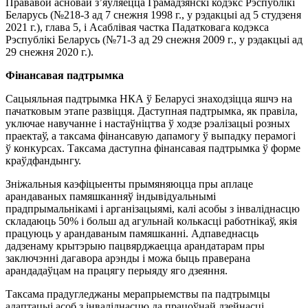
Прававой асновай з’яўляецца Грамадзянскі кодэкс Рэспублікі
Беларусь (№218-З ад 7 снежня 1998 г., у рэдакцыі ад 5 студзеня
2021 г.), глава 5, і Асаблівая частка Падатковага кодэкса
Рэспублікі Беларусь (№71-З ад 29 снежня 2009 г., у рэдакцыі ад
29 снежня 2020 г.).
Фінансавая падтрымка
Сацыяльная падтрымка НКА ў Беларусі знаходзіцца яшчэ на
пачатковым этапе развіцця. Даступная падтрымка, як правіла,
уключае навучанне і настаўніцтва ў ходзе рэалізацыі розных
праектаў, а таксама фінансавую дапамогу ў выпадку перамогі
ў конкурсах. Таксама даступна фінансавая падтрымка ў форме
краўдфандынгу.
Зніжальныя каэфіцыенты прымяняюцца пры аплаце
арандаваных памяшканняў індывідуальнымі
прадпрымальнікамі і арганізацыямі, калі асобы з інваліднасцю
складаюць 50% і больш ад агульнай колькасці работнікаў, якія
працуюць у арандаваным памяшканні. Адпаведнасць
дадзенаму крытэрыю пацвярджаецца арандатарам пры
заключэнні дагавора арэнды і можа быць праверана
арандадаўцам на працягу перыяду яго дзеяння.
Таксама прадугледжаны мерапрыемствы па падтрымцы
адаптацыі асоб з інваліднасцю да працоўнай дзейнасці,