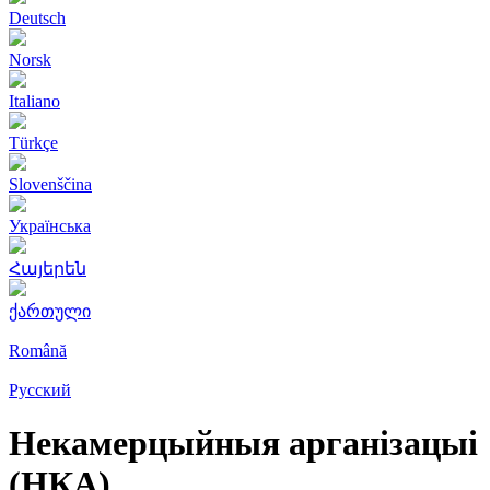
Deutsch
Norsk
Italiano
Türkçe
Slovenščina
Українська
Հայերեն
ქართული
Română
Русский
Некамерцыйныя арганізацыі
(НКА)