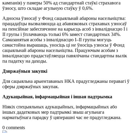
кампанія) у памеры 50% ад стандартнай стаўкі страхавога
ўзносу, што складае агульную стаўку ў 0,6%.
Адносна ўзносаў у Фонд сацыяльнай абароны насельніцтва:
працадаўцы вызваляюцца ад абавязковых страхавых узносаў
на пенсійнае забеспячэнне на карысць асоб з інваліднасцю I і
II групы і ўплачваюць толькі 6% замест стандартных 34%.
Самазанятыя асобы з інваліднасцю I–II групы могуць
самастойна вырашаць, уносіць ці не ўносіць узносы ў Фонд
сацыяльнай абароны насельніцтва. Працуючым асобам з
інваліднасцю прадастаўляецца павялічаны стандартны вылік
па падатку на даходы.
Дзяржаўныя закупкі
Для сацыяльна арыентаваных НКА прадугледжаны перавагі ў
сферы дзяржаўных закупак.
Адукацыйная, інфармацыйная і іншая падтрымка
Ніякіх спецыяльных адукацыйных, інфармацыйных або
іншых дадатковых мер падтрымкі звыш агульнага
нарматыўнага парадку ў цяперашні час не прадугледжана.
0 comments