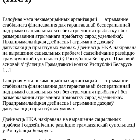
Галоўная мэта некамерцыйных арганізацый — атрыманне
стабільнага фінансавання для гарантаванай бесперапыннай
падтрымкі сацыяльных мэт без атрымання прыбытку і без
размеркавання атрыманага прыбытку сярод удзельнікаў.
Прадпрымальніцкая дзейнасць і атрыманне даходаў
дапускаюцца пры пэўных умовах. Дзейнасць НКА накіравана
на вырашэнне сацыяльных праблем і садзейнічанне развіццю
грамадзянскай супольнасці ў Рэспубліцы Беларусь. Прававой
асновай з’яўляецца Грамадзянскі кодэкс Рэспублікі Беларусь
[…]
Галоўная мэта некамерцыйных арганізацый — атрыманне
стабільнага фінансавання для гарантаванай бесперапыннай
падтрымкі сацыяльных мэт без атрымання прыбытку і без
размеркавання атрыманага прыбытку сярод удзельнікаў.
Прадпрымальніцкая дзейнасць і атрыманне даходаў
дапускаюцца пры пэўных умовах.
Дзейнасць НКА накіравана на вырашэнне сацыяльных
праблем і садзейнічанне развіццю грамадзянскай супольнасці
ў Рэспубліцы Беларусь.