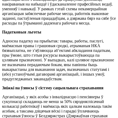
накіраваныя на набыццё і ўдасканаленне прафесійных ведаў,
уменняў і навыкаў. У рамках гэтай схемы некамерцыйная
арганізацыя забяспечвае рабочае месца, работнік выконвае
заданні, пастаўленыя працадаўцам, а дзяржава бярэ на сябе ўсе
расходы па ўтрыманні дадзенага рабочага месца.
Падатковыя льготы
Адносна падатку на прыбытак: тавары, работы, паслугі,
маёмасныя правы і грашовыя сродкі, атрыманыя НКА
бязвыплатна, не з’яўляюцца аб’ектамі абкладання падаткам,
пры ўмове, што гэтыя рэсурсы выкарыстоўваюцца па
цэлявым прызначэнні. У выпадках, калі цэлявое прызначэнне
не вызначана перадаючым бокам, яны павінны быць
выкарыстаны для выканання задач, вызначаных статутамі і
(або) устаноўчымі дагаворамі арганізацый, і іншых умоў,
прадугледжаных заканадаўствам.
Зніжкі на ўзносы ў сістэму сацыяльнага страхавання
Арганізацыі, у якіх асобы з інваліднасцю і пенсіянеры ў
сукупнасці складаюць не менш за 50% сярэдняспісачнай
колькасці работнікаў і маёмасць якіх цалкам належыць такім
асобам, а таксама дзіцячыя вёскі і гарадкі ўплачваюць
страхавыя ўзносы ў Белдзяржстрах (Дзяржаўная страхавая