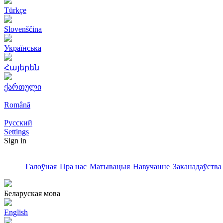
Türkçe
Slovenščina
Українська
Հայերեն
ქართული
Română
Русский
Settings
Sign in
Галоўная
Пра нас
Матывацыя
Навучанне
Заканадаўства
Беларуская мова
English