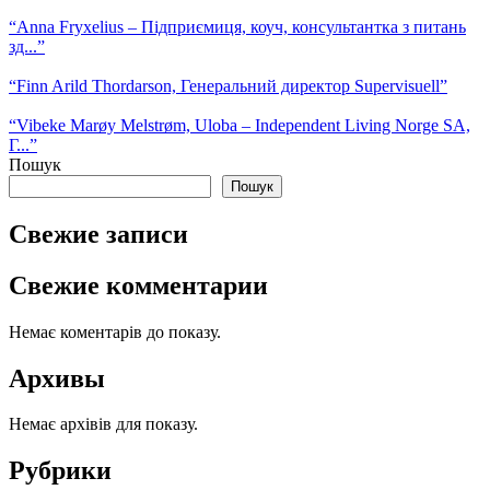
“Anna Fryxelius – Підприємиця, коуч, консультантка з питань
зд...”
“Finn Arild Thordarson, Генеральний директор Supervisuell”
“Vibeke Marøy Melstrøm, Uloba – Independent Living Norge SA,
Г...”
Пошук
Пошук
Свежие записи
Свежие комментарии
Немає коментарів до показу.
Архивы
Немає архівів для показу.
Рубрики