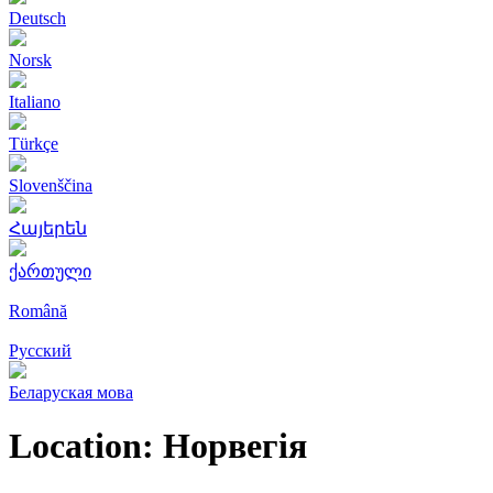
Deutsch
Norsk
Italiano
Türkçe
Slovenščina
Հայերեն
ქართული
Română
Русский
Беларуская мова
Location:
Норвегія