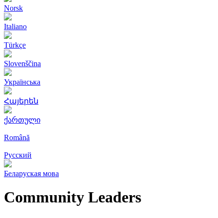
Norsk
Italiano
Türkçe
Slovenščina
Українська
Հայերեն
ქართული
Română
Русский
Беларуская мова
Community Leaders