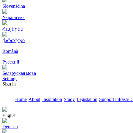
Slovenščina
Українська
Հայերեն
ქართული
Română
Русский
Беларуская мова
Settings
Sign in
Home
About
Inspiration
Study
Legislation
Support infrastruc
English
Deutsch