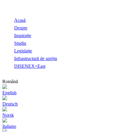
Acasă
Despre
Inspirație
Studiu
Legislație
Infrastructură de sprijin
DISENEX+East
Română
English
Deutsch
Norsk
Italiano