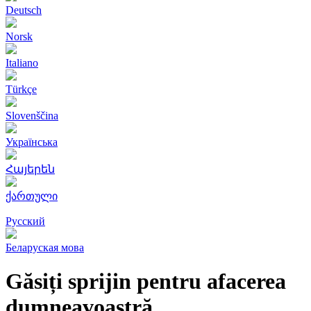
Deutsch
Norsk
Italiano
Türkçe
Slovenščina
Українська
Հայերեն
ქართული
Русский
Беларуская мова
Găsiți sprijin pentru afacerea
dumneavoastră