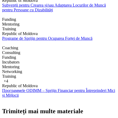
Republic of Moldova
Subvenții pentru Crearea și/sau Adaptarea Locurilor de Muncă
pentru Persoane cu Dizabilități
Funding
Mentoring
Training
Republic of Moldova
Programe de Sprijin pentru Ocuparea Forței de Muncă
Coaching
Consulting
Funding
Incubators
Mentoring
Networking
Training
+4
Republic of Moldova
Программele ODIMM – Sprijin Financiar pentru Întreprinderi Mici
și Mijlocii
Trimiteți mai multe materiale