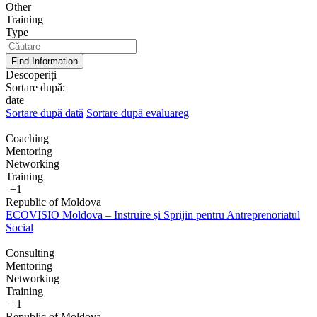
Other
Training
Type
Find Information
Descoperiți
Sortare după:
date
Sortare după dată
Sortare după evaluareg
Coaching
Mentoring
Networking
Training
+1
Republic of Moldova
ECOVISIO Moldova – Instruire și Sprijin pentru Antreprenoriatul
Social
Consulting
Mentoring
Networking
Training
+1
Republic of Moldova