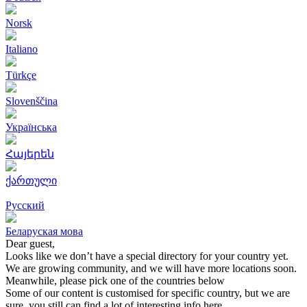
Norsk
Italiano
Türkçe
Slovenščina
Українська
Հայերեն
ქართული
Русский
Беларуская мова
Dear guest,
Looks like we don’t have a special directory for your country yet.
We are growing community, and we will have more locations soon.
Meanwhile, please pick one of the countries below
Some of our content is customised for specific country, but we are
sure, you still can find a lot of interesting info here