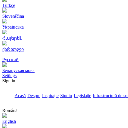
Türkçe
Slovenščina
Українська
Հայերեն
ქართული
Русский
Беларуская мова
Settings
Sign in
Acasă
Despre
Inspirație
Studiu
Legislație
Infrastructură de spr
Română
English