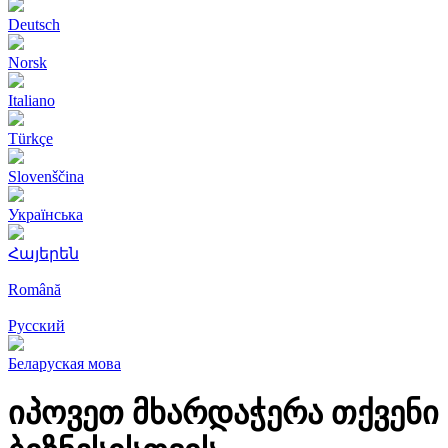
Deutsch
Norsk
Italiano
Türkçe
Slovenščina
Українська
Հայերեն
Română
Русский
Беларуская мова
იპოვეთ მხარდაჭერა თქვენი