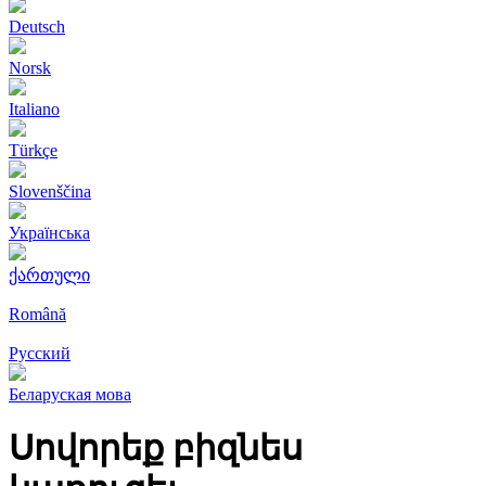
Deutsch
Norsk
Italiano
Türkçe
Slovenščina
Українська
ქართული
Română
Русский
Беларуская мова
Սովորեք բիզնես