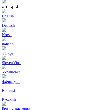
Հայերեն
English
Deutsch
Norsk
Italiano
Türkçe
Slovenščina
Українська
ქართული
Română
Русский
Беларуская мова