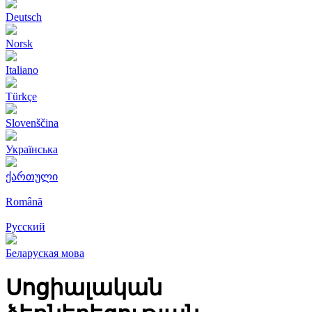
Deutsch
Norsk
Italiano
Türkçe
Slovenščina
Українська
ქართული
Română
Русский
Беларуская мова
Սոցիալական