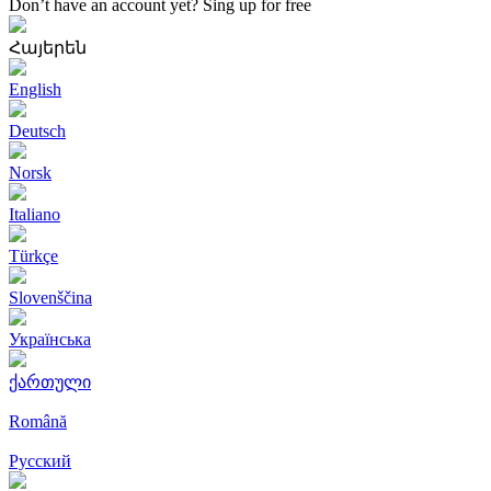
Don’t have an account yet?
Sing up for free
Հայերեն
English
Deutsch
Norsk
Italiano
Türkçe
Slovenščina
Українська
ქართული
Română
Русский