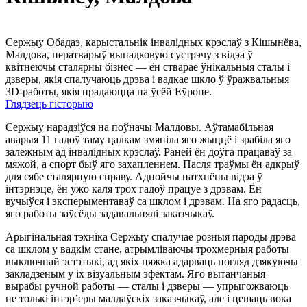
Сержыу Обадаэ, карыстальнік інвалідных крэслаў з Кішынёва,
Малдова, ператварыў выпадковую сустрэчу з відэа ў
квітнеючы сталярны бізнес — ён стварае ўнікальныя сталы і
дзверы, якія спалучаюць дрэва і вадкае шкло ў ўражвальныя
3D-работы, якія прадаюцца па ўсёй Еўропе.
Глядзець гісторыю
Сержыу нарадзіўся на поўначы Малдовы. Аўтамабільная
аварыя 11 гадоў таму цалкам змяніла яго жыццё і зрабіла яго
залежным ад інвалідных крэслаў. Раней ён доўга працаваў за
мяжой, а спорт быў яго захапленнем. Пасля траўмы ён адкрыў
для сябе сталярную справу. Аднойчы натхнёны відэа ў
інтэрнэце, ён ужо каля трох гадоў працуе з дрэвам. Ён
вучыўся і эксперыментаваў са шклом і дрэвам. На яго радасць,
яго работы заўсёды задавальнялі заказчыкаў.
Арыгінальная тэхніка Сержыу спалучае розныя пароды дрэва
са шклом у вадкім стане, атрымліваючы трохмерныя работы
выключнай эстэтыкі, ад якіх цяжка адарваць погляд дзякуючы
закладзеным у іх візуальным эфектам. Яго вытанчаныя
вырабы ручной работы — сталы і дзверы — упрыгожваюць
не толькі інтэр’еры малдаўскіх заказчыкаў, але і цешаць вока