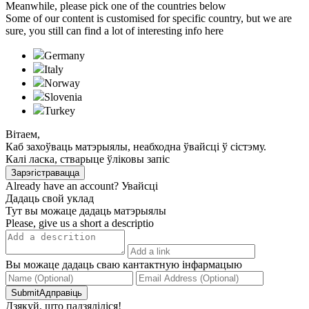
Meanwhile, please pick one of the countries below
Some of our content is customised for specific country, but we are
sure, you still can find a lot of interesting info here
Germany
Italy
Norway
Slovenia
Turkeу
Вітаем,
Каб захоўваць матэрыялы, неабходна ўвайсці ў сістэму.
Калі ласка, стварыце ўліковы запіс
Зарэгістравацца
Already have an account?
Увайсці
Дадаць свой уклад
Тут вы можаце дадаць матэрыялы
Please, give us a short a descriptio
Вы можаце дадаць сваю кантактную інфармацыю
SubmitАдправіць
Дзякуй, што падзяліліся!