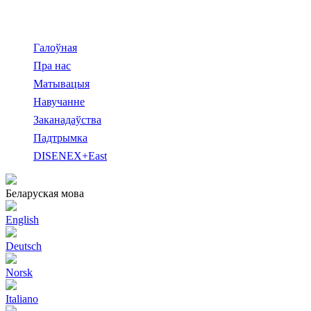
Галоўная
Пра нас
Матывацыя
Навучанне
Заканадаўства
Падтрымка
DISENEX+East
Беларуская мова
English
Deutsch
Norsk
Italiano