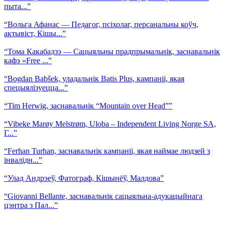
пыта...”
“Вольга Афанас — Педагог, псіхолаг, персанальны коўч,
актывіст, Кішы...”
“Тома Какабадзэ — Сацыяльны прадпрымальнік, заснавальнік
кафэ «Free ...”
“Bogdan Babšek, уладальнік Batis Plus, кампаніі, якая
спецыялізуецца...”
“Tim Herwig, заснавальнік “Mountain over Head””
“Vibeke Marøy Melstrøm, Uloba – Independent Living Norge SA,
Г...”
“Ferhan Turhan, заснавальнік кампаніі, якая наймае людзей з
інвалідн...”
“Улад Андрэеў, Фатограф, Кішынёў, Малдова”
“Giovanni Bellante, заснавальнік сацыяльна-адукацыйнага
цэнтра з Пал...”