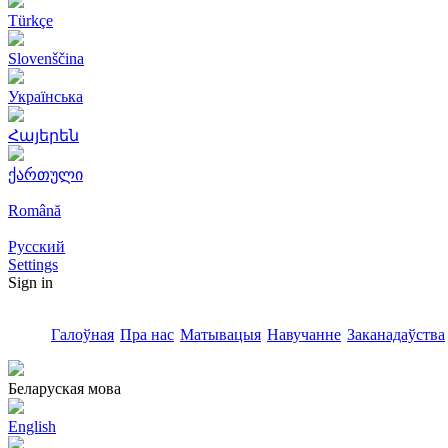
Türkçe
Slovenščina
Українська
Հայերեն
ქართული
Română
Русский
Settings
Sign in
Галоўная
Пра нас
Матывацыя
Навучанне
Заканадаўства
Беларуская мова
English