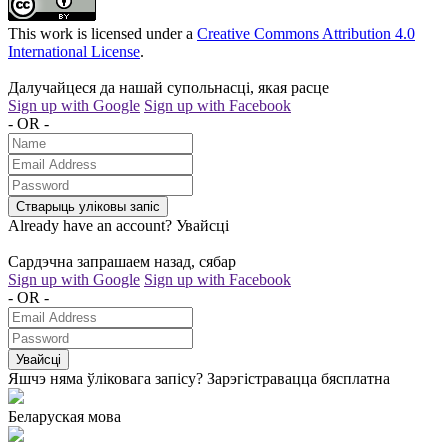
This work is licensed under a
Creative Commons Attribution 4.0
International License
.
Далучайцеся да нашай супольнасці, якая расце
Sign up with Google
Sign up with Facebook
- OR -
Стварыць уліковы запіс
Already have an account?
Увайсці
Сардэчна запрашаем назад, сябар
Sign up with Google
Sign up with Facebook
- OR -
Увайсці
Яшчэ няма ўліковага запісу?
Зарэгістравацца бясплатна
Беларуская мова