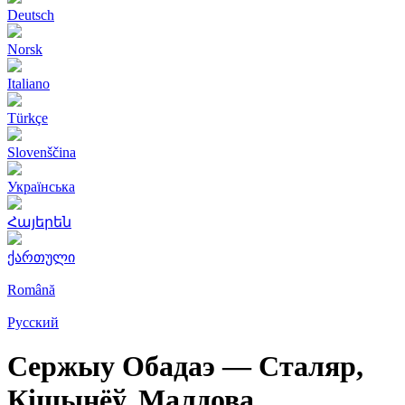
Deutsch
Norsk
Italiano
Türkçe
Slovenščina
Українська
Հայերեն
ქართული
Română
Русский
Сержыу Обадаэ — Сталяр,
Кішынёў, Малдова