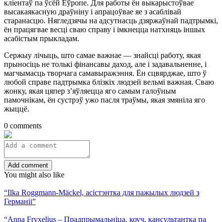
кліентаў па ўсёй Еўропе. Для работы ён выкарыстоўвае
высакаякасную драўніну і апрацоўвае яе з асаблівай
старанасцю. Нягледзячы на адсутнасць дзяржаўнай падтрымкі,
ён працягвае весці сваю справу і імкнецца натхняць іншых
асабістым прыкладам.
Сержыу лічыць, што самае важнае — знайсці работу, якая
прыносіць не толькі фінансавы даход, але і задавальненне, і
магчымасць творчага самавыражэння. Ён сцвярджае, што ў
любой справе падтрымка блізкіх людзей вельмі важная. Сваю
жонку, якая цяпер з’яўляецца яго самым галоўным
памочнікам, ён сустрэў ужо пасля траўмы, якая змяніла яго
жыццё.
0 comments
Add comment
You might also like
“Ilka Roggmann-Mäckel, асістэнтка для пажылых людзей з
Германіі”
“Anna Fryxelius – Прадпрымальніца, коуч, кансультантка па