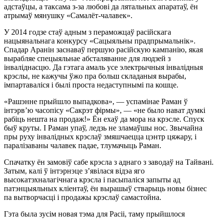
адстаўцы, а таксама з-за любові да лятальных апаратаў, ён
атрымаў мянушку «Самалёт-чалавек».
У 2014 годзе стаў адным з пераможцаў расійскага
нацыянальнага конкурсу «Сацыяльны прадпрымальнік».
Спадар Аранін заснаваў першую расійскую кампанію, якая
вырабляе спецыяльнае абсталяванне для людзей з
інваліднасцю. Да гэтага амаль усе электрычныя інвалідныя
крэслы, не кажучы ўжо пра больш складаныя вырабы,
імпартаваліся і былі проста недаступнымі па кошце.
«Рашэнне прыйшло выпадкова», — успамінае Раман ў
інтэрв’ю часопісу «Сакрэт фірмы», — «не было нават думкі
рабіць нешта на продаж!» Ён ехаў да мора на крэсле. Спуск
быў круты. І Раман упаў, ледзь не зламаўшы нос. Звычайна
пры руху інвалідных крэслаў змяшчаецца цэнтр цяжару, і
паралізаваны чалавек падае, тлумачыць Раман.
Спачатку ён замовіў сабе крэсла з аднаго з заводаў на Тайвані.
Затым, калі ў інтэрнэце з’явілася відэа яго
высокатэхналагічнага крэсла і пасыпаліся запыты ад
патэнцыяльных кліентаў, ён вырашыў стварыць новы бізнес
па вытворчасці і продажы крэслаў самастойна.
Гэта была зусім новая тэма для Расіі, таму прыйшлося