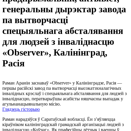
генеральны дырэктар завода
па вытворчасці
спецыяльнага абсталявання
для людзей з інваліднасцю
«Observer», Калінінград,
Расія
Раман Аранін заснаваў «Observer» у Калінінградзе, Расія —
першы расійскі завод па вытворчасці высокатэхналагічных
інвалідных крэслаў і спецыяльнага абсталявання для людзей з
інваліднасцю, ператварыўшы асабісты няшчасны выпадак у
агульнанацыянальную місію.
Глядзець гісторыю
Раман нарадзіўся ў Саратаўскай вобласці. Ён з’яўляецца
кіраўніком калінінградскай грамадскай арганізацыі людзей з
інваліднасцю «Коўчаг». Як прафесійны лётчык і ваенны ў