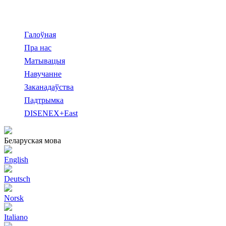
Галоўная
Пра нас
Матывацыя
Навучанне
Заканадаўства
Падтрымка
DISENEX+East
Беларуская мова
English
Deutsch
Norsk
Italiano