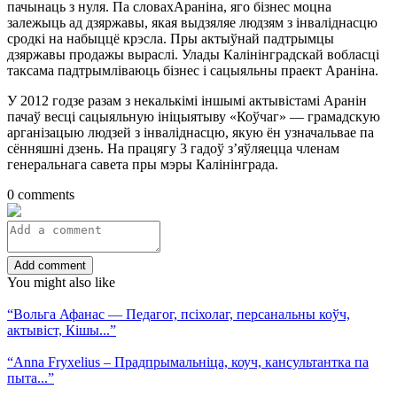
пачынаць з нуля. Па словахАраніна, яго бізнес моцна
залежыць ад дзяржавы, якая выдзяляе людзям з інваліднасцю
сродкі на набыццё крэсла. Пры актыўнай падтрымцы
дзяржавы продажы выраслі. Улады Калінінградскай вобласці
таксама падтрымліваюць бізнес і сацыяльны праект Араніна.
У 2012 годзе разам з некалькімі іншымі актывістамі Аранін
пачаў весці сацыяльную ініцыятыву «Коўчаг» — грамадскую
арганізацыю людзей з інваліднасцю, якую ён узначальвае па
сённяшні дзень. На працягу 3 гадоў з’яўляецца членам
генеральнага савета пры мэры Калінінграда.
0 comments
Add comment
You might also like
“Вольга Афанас — Педагог, псіхолаг, персанальны коўч,
актывіст, Кішы...”
“Anna Fryxelius – Прадпрымальніца, коуч, кансультантка па
пыта...”