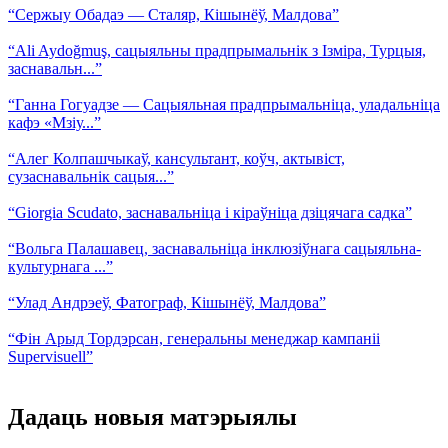
“Сержыу Обадаэ — Сталяр, Кішынёў, Малдова”
“Ali Aydoğmuş, сацыяльны прадпрымальнік з Ізміра, Турцыя,
заснавальн...”
“Ганна Гогуадзе — Сацыяльная прадпрымальніца, уладальніца
кафэ «Мзіу...”
“Алег Колпашчыкаў, кансультант, коўч, актывіст,
сузаснавальнік сацыя...”
“Giorgia Scudato, заснавальніца і кіраўніца дзіцячага садка”
“Вольга Палашавец, заснавальніца інклюзіўнага сацыяльна-
культурнага ...”
“Улад Андрэеў, Фатограф, Кішынёў, Малдова”
“Фін Арыд Тордэрсан, генеральны менеджар кампаніі
Supervisuell”
Дадаць новыя матэрыялы