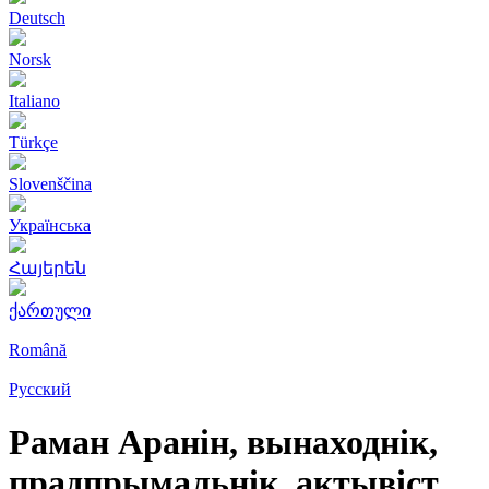
Deutsch
Norsk
Italiano
Türkçe
Slovenščina
Українська
Հայերեն
ქართული
Română
Русский
Раман Аранін, вынаходнік,
прадпрымальнік, актывіст,