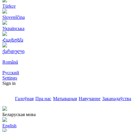
Türkçe
Slovenščina
Українська
Հայերեն
ქართული
Română
Русский
Settings
Sign in
Галоўная
Пра нас
Матывацыя
Навучанне
Заканадаўства
Беларуская мова
English