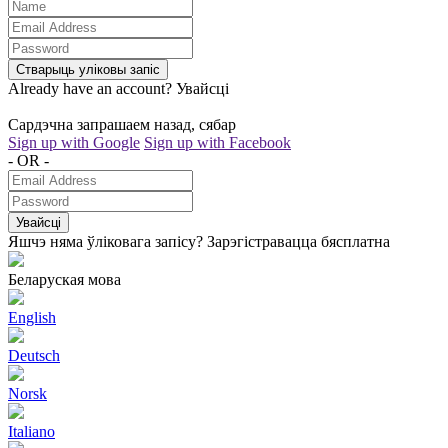
Стварыць уліковы запіс
Already have an account?
Увайсці
Сардэчна запрашаем назад, сябар
Sign up with Google
Sign up with Facebook
- OR -
Увайсці
Яшчэ няма ўліковага запісу?
Зарэгістравацца бясплатна
Беларуская мова
English
Deutsch
Norsk
Italiano