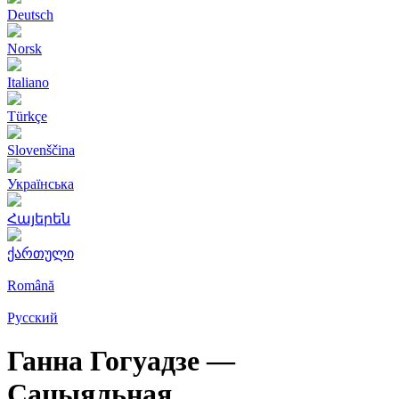
Deutsch
Norsk
Italiano
Türkçe
Slovenščina
Українська
Հայերեն
ქართული
Română
Русский
Ганна Гогуадзе —
Сацыяльная