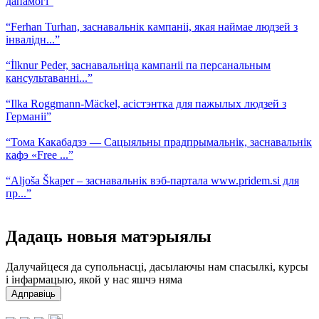
дапамогі”
“Ferhan Turhan, заснавальнік кампаніі, якая наймае людзей з
інвалідн...”
“İlknur Peder, заснавальніца кампаніі па персанальным
кансультаванні...”
“Ilka Roggmann-Mäckel, асістэнтка для пажылых людзей з
Германіі”
“Тома Какабадзэ — Сацыяльны прадпрымальнік, заснавальнік
кафэ «Free ...”
“Aljoša Škaper – заснавальнік вэб-партала www.pridem.si для
пр...”
Дадаць новыя матэрыялы
Далучайцеся да супольнасці, дасылаючы нам спасылкі, курсы
і інфармацыю, якой у нас яшчэ няма
Адправіць