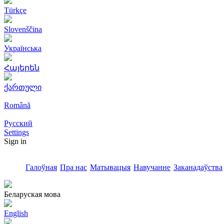
Türkçe
Slovenščina
Українська
Հայերեն
ქართული
Română
Русский
Settings
Sign in
Галоўная
Пра нас
Матывацыя
Навучанне
Заканадаўства
Беларуская мова
English