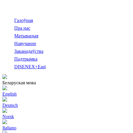
Галоўная
Пра нас
Матывацыя
Навучанне
Заканадаўства
Падтрымка
DISENEX+East
Беларуская мова
English
Deutsch
Norsk
Italiano