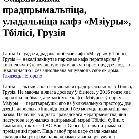
прадпрымальніца,
уладальніца кафэ «Мзіуры»,
Тбілісі, Грузія
Ганна Гогуадзе адрадзіла любімае кафэ «Мзіуры» ў Тбілісі,
Грузія — некалі закінутае парковае кафэ ператварыла ў
квітнеючую ўключальную грамадскую прастору, дзе людзі з
інваліднасцю і без аднолькава адчуваюць сябе як дома.
Глядзець гісторыю
Ганна — актывістка і сацыяльная прадпрымальніца з Тбілісі,
Грузія. Не маючы ніякага досведу ў бізнесе, у 2016 годзе яна
адрадзіла любімае, але закінутае кафэ «Мзіуры» ў парку
Мзіуры — ператварыўшы яго ва ўключальную прастору, дзе
дзеці і дарослыя з інваліднасцю і без могуць праводзіць час
разам. Пачаўшы з аднаго грамадскага мерапрыемства, яна
паступова заручылася падтрымкай мэрыі Тбілісі, буйных
кампаній, такіх як TBC Bank і Geocell, і нават атрымала
прэзідэнцкі грант. Пяць гадоў праз кафэ стала жывым
грамадскім цэнтрам: парк адрамантаваны, рэгулярна