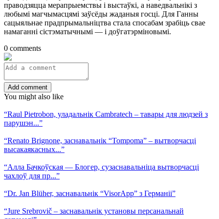
праводзяцца мерапрыемствы і выстаўкі, а наведвальнікі з
любымі магчымасцямі заўсёды жаданыя госці. Для Ганны
сацыяльнае прадпрымальніцтва стала спосабам зрабіць свае
намаганні сістэматычнымі — і доўгатэрміновымі.
0 comments
Add comment
You might also like
“Raul Pietrobon, уладальнік Cambratech – тавары для людзей з
парушэн...”
“Renato Brignone, заснавальнік “Tompoma” – вытворчасці
высакаякасных...”
“Алла Бачкоўская — Блогер, сузаснавальніца вытворчасці
чахлоў для пр...”
“Dr. Jan Blüher, заснавальнік “VisorApp” з Германіі”
“Jure Srebrovič – заснавальнік установы персанальнай