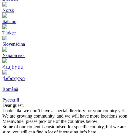
Norsk
Italiano
Türkçe
Slovenščina
Українська
Հայերեն
ქართული
Română
Русский
Dear guest,
Looks like we don’t have a special directory for your country yet.
We are growing community, and we will have more locations soon.
Meanwhile, please pick one of the countries below
Some of our content is customised for specific country, but we are
sure, you still can find a lot of interesting info here