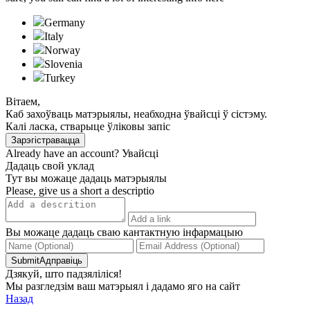
Germany
Italy
Norway
Slovenia
Turkeу
Вітаем,
Каб захоўваць матэрыялы, неабходна ўвайсці ў сістэму.
Калі ласка, стварыце ўліковы запіс
Зарэгістравацца
Already have an account?
Увайсці
Дадаць свой уклад
Тут вы можаце дадаць матэрыялы
Please, give us a short a descriptio
Вы можаце дадаць сваю кантактную інфармацыю
SubmitАдправіць
Дзякуй, што падзяліліся!
Мы разгледзім ваш матэрыял і дадамо яго на сайт
Назад