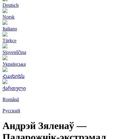
Deutsch
Norsk
Italiano
Türkçe
Slovenščina
Українська
Հայերեն
ქართული
Română
Русский
Андрэй Зяленаў —
Падарожнік-экстрэмал,