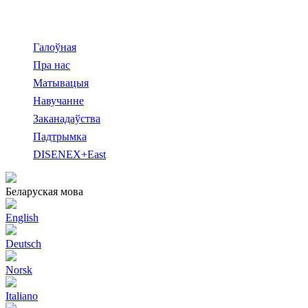
Галоўная
Пра нас
Матывацыя
Навучанне
Заканадаўства
Падтрымка
DISENEX+East
Беларуская мова
English
Deutsch
Norsk
Italiano