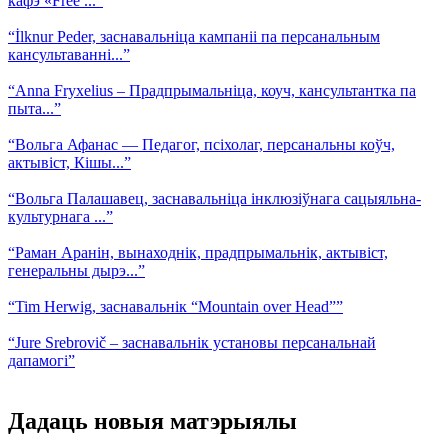
кафэ «Free ...”
“İlknur Peder, заснавальніца кампаніі па персанальным
кансультаванні...”
“Anna Fryxelius – Прадпрымальніца, коуч, кансультантка па
пыта...”
“Вольга Афанас — Педагог, псіхолаг, персанальны коўч,
актывіст, Кішы...”
“Вольга Палашавец, заснавальніца інклюзіўнага сацыяльна-
культурнага ...”
“Раман Аранін, вынаходнік, прадпрымальнік, актывіст,
генеральны дырэ...”
“Tim Herwig, заснавальнік “Mountain over Head””
“Jure Srebrovič – заснавальнік установы персанальнай
дапамогі”
Дадаць новыя матэрыялы