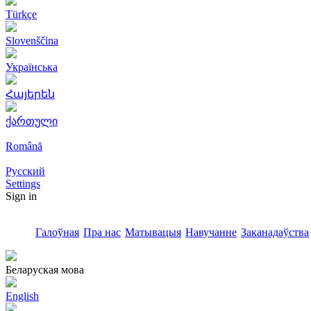
Türkçe
Slovenščina
Українська
Հայերեն
ქართული
Română
Русский
Settings
Sign in
Галоўная
Пра нас
Матывацыя
Навучанне
Заканадаўства
Беларуская мова
English