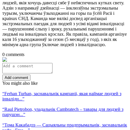
людзей, якія хочуць давесці сябе ў небяспечных кутках свету.
Адзін з напрамкаў дзейнасці — інклюзіўны экстрэмальны
турызм, уключаючы ўзыходжанні на горы па ўсёй Расіі і
краінах СНД. Каманда мае вялікі досвед арганізацыі
экстрэмальных паездак для людзей з усімі відамі інваліднасці
— парушэннямі слыху і зроку, рухальнымі парушэннямі і
людзьмі на інвалідных крэслах. Як правіла, кампанія арганізуе
каля 16 узыходжанняў за сезон (5 месяцаў у год), з якіх як
мінімум адна група ўключае людзей з інваліднасцю.
0 comments
Add comment
You might also like
“Ferhan Turhan, заснавальнік кампаніі, якая наймае людзей з
інвалідн...”
“Raul Pietrobon, уладальнік Cambratech – тавары для людзей з
парушэн...”
“Тома Какабадзэ — Сацыяльны прадпрымальнік, заснавальнік