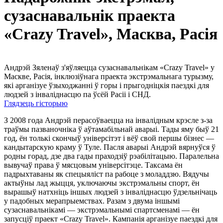
сузаснавальнік праекта
«Crazy Travel», Масква, Расія
Андрэй Зяленаў з'яўляецца сузаснавальнікам «Crazy Travel» у
Маскве, Расія, інклюзіўнага праекта экстрэмальнага турызму,
які арганізуе ўзыходжанні ў горы і прыгодніцкія паездкі для
людзей з інваліднасцю па ўсёй Расіі і СНД.
Глядзець гісторыю
З 2008 года Андрэй перасоўваецца на інвалідным крэсле з-за
траўмы пазваночніка ў аўтамабільнай аварыі. Тады яму быў 21
год, ён толькі скончыў універсітэт і вёў свой першы бізнес —
кандытарскую краму ў Туле. Пасля аварыі Андрэй вярнуўся ў
родны горад, дзе два гады праходзіў рэабілітацыю. Паралельна
вывучаў права ў мясцовым універсітэце. Таксама ён
падрыхтаваны як спецыяліст па рабоце з моладдзю. Вядучы
актыўны лад жыцця, уключаючы экстрэмальны спорт, ён
вырашыў натхніць іншых людзей з інваліднасцю ўдзельнічаць
у падобных мерапрыемствах. Разам з двума іншымі
сузаснавальнікамі — экстрэмальнымі спартсменамі — ён
запусціў праект «Crazy Travel». Кампанія арганізуе паездкі для