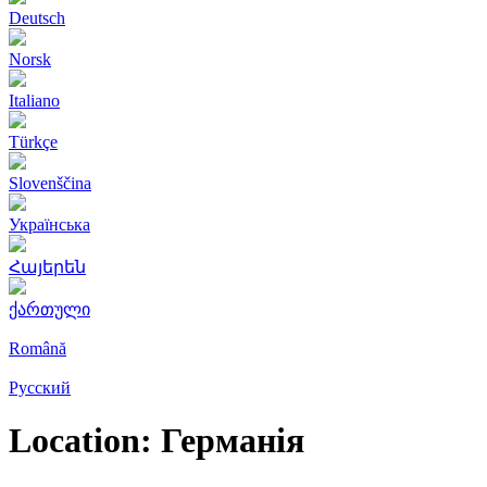
Deutsch
Norsk
Italiano
Türkçe
Slovenščina
Українська
Հայերեն
ქართული
Română
Русский
Location:
Германія