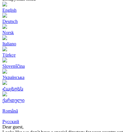
English
Deutsch
Norsk
Italiano
Türkçe
Slovenščina
Українська
Հայերեն
ქართული
Română
Русский
Dear guest,