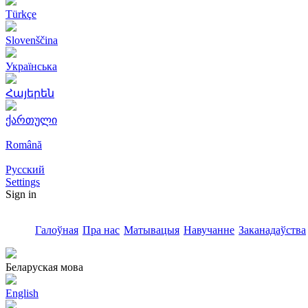
Türkçe
Slovenščina
Українська
Հայերեն
ქართული
Română
Русский
Settings
Sign in
Галоўная
Пра нас
Матывацыя
Навучанне
Заканадаўства
Беларуская мова
English