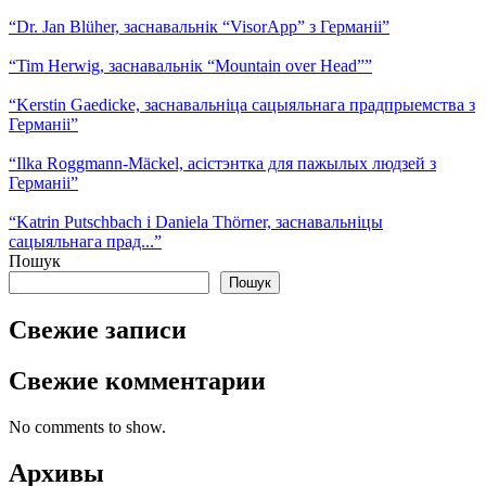
“Dr. Jan Blüher, заснавальнік “VisorApp” з Германіі”
“Tim Herwig, заснавальнік “Mountain over Head””
“Kerstin Gaedicke, заснавальніца сацыяльнага прадпрыемства з
Германіі”
“Ilka Roggmann-Mäckel, асістэнтка для пажылых людзей з
Германіі”
“Katrin Putschbach і Daniela Thörner, заснавальніцы
сацыяльнага прад...”
Пошук
Пошук
Свежие записи
Свежие комментарии
No comments to show.
Архивы