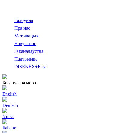
Галоўная
Пра нас
Матывацыя
Навучанне
Заканадаўства
Падтрымка
DISENEX+East
Беларуская мова
English
Deutsch
Norsk
Italiano