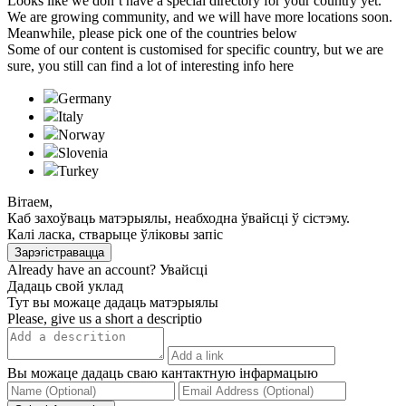
Looks like we don’t have a special directory for your country yet.
We are growing community, and we will have more locations soon.
Meanwhile, please pick one of the countries below
Some of our content is customised for specific country, but we are
sure, you still can find a lot of interesting info here
Germany
Italy
Norway
Slovenia
Turkeу
Вітаем,
Каб захоўваць матэрыялы, неабходна ўвайсці ў сістэму.
Калі ласка, стварыце ўліковы запіс
Зарэгістравацца
Already have an account?
Увайсці
Дадаць свой уклад
Тут вы можаце дадаць матэрыялы
Please, give us a short a descriptio
Вы можаце дадаць сваю кантактную інфармацыю